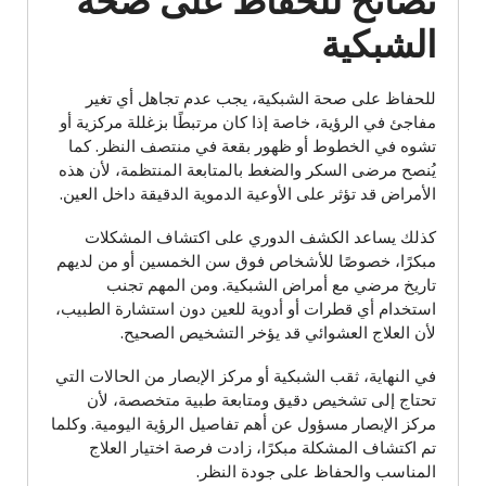
نصائح للحفاظ على صحة
الشبكية
للحفاظ على صحة الشبكية، يجب عدم تجاهل أي تغير
مفاجئ في الرؤية، خاصة إذا كان مرتبطًا بزغللة مركزية أو
تشوه في الخطوط أو ظهور بقعة في منتصف النظر. كما
يُنصح مرضى السكر والضغط بالمتابعة المنتظمة، لأن هذه
الأمراض قد تؤثر على الأوعية الدموية الدقيقة داخل العين.
كذلك يساعد الكشف الدوري على اكتشاف المشكلات
مبكرًا، خصوصًا للأشخاص فوق سن الخمسين أو من لديهم
تاريخ مرضي مع أمراض الشبكية. ومن المهم تجنب
استخدام أي قطرات أو أدوية للعين دون استشارة الطبيب،
لأن العلاج العشوائي قد يؤخر التشخيص الصحيح.
في النهاية، ثقب الشبكية أو مركز الإبصار من الحالات التي
تحتاج إلى تشخيص دقيق ومتابعة طبية متخصصة، لأن
مركز الإبصار مسؤول عن أهم تفاصيل الرؤية اليومية. وكلما
تم اكتشاف المشكلة مبكرًا، زادت فرصة اختيار العلاج
المناسب والحفاظ على جودة النظر.