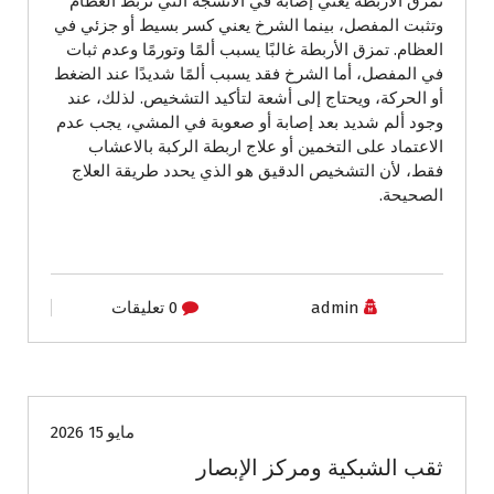
تمزق الأربطة يعني إصابة في الأنسجة التي تربط العظام
وتثبت المفصل، بينما الشرخ يعني كسر بسيط أو جزئي في
العظام. تمزق الأربطة غالبًا يسبب ألمًا وتورمًا وعدم ثبات
في المفصل، أما الشرخ فقد يسبب ألمًا شديدًا عند الضغط
أو الحركة، ويحتاج إلى أشعة لتأكيد التشخيص. لذلك، عند
وجود ألم شديد بعد إصابة أو صعوبة في المشي، يجب عدم
الاعتماد على التخمين أو علاج اربطة الركبة بالاعشاب
فقط، لأن التشخيص الدقيق هو الذي يحدد طريقة العلاج
الصحيحة.
admin
0 تعليقات
الصحة واللياقة
نصائح أسرية
نصائح طبية وصحية
مايو 15 2026
ثقب الشبكية ومركز الإبصار