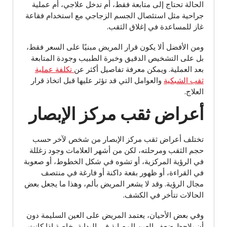
الحالة تحتاج إلى متابعة فقط، أم تدخل علاجي، أم عملية
جراحية مثل استئصال الجسم الزجاجي مع استخدام فقاعة
غاز للمساعدة في إغلاق الثقب.
ومن الأفضل ألا يكون قرار المريض مبنيًا على السعر فقط،
بل على التشخيص الدقيق وخبرة الطبيب وجودة المتابعة
بعد العملية. ويمكن معرفة تفاصيل أكثر عن
تكلفة عملية
ثقب الشبكية
والعوامل التي قد تؤثر عليها قبل اتخاذ قرار
العلاج.
أعراض ثقب مركز الإبصار
تختلف أعراض ثقب مركز الإبصار من شخص لآخر حسب
حجم الثقب ومرحلته، لكن من أشهر العلامات وجود زغللة
في الرؤية المركزية، أو تشوه في شكل الخطوط، أو صعوبة
في القراءة، أو ظهور بقعة داكنة أو فارغة في منتصف
مجال الرؤية. وقد لا يشعر المريض بألم، وهذا ما يجعل بعض
الحالات تتأخر في الكشف.
وفي بعض الأحيان، يعتمد المريض على العين السليمة دون
أن يلاحظ ضعف العين المصابة في البداية، خاصة إذا كانت