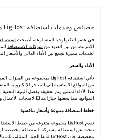
خصائص وخدمات استضافة LigHost من الأداء إلى السعر
في عصر التكنولوجيا المتسارعة، أصبحت
استضافة 
الإنترنت. من بين العديد من
شركات الاستضافة
المت
لخدمات مميزة تجمع بين الأداء العالي والأسعار التن
الأداء والسعر
تأتي استضافة LigHost بمجموعة من ا
هذا الأداء المتميز يتم تحقيقه بفضل البنية التحتي
المواقع، مما يجعلها خيارًا مثاليًا لأصحاب الأعمال وا
خطط استضافة متنوعة وأسعار تنافسية
تقدم LigHost مجموعة متنوعة من خطط ال
تبحث عن استضافة مشتركة، استضافة مخصصة لمواق
مخصصة، فإن LigHost لديها الخيار ا