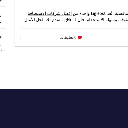
ف
LigHos واحدة من
أفضل شركات الاستضافة
ع
دام، فإن LigHost تقدم لك الحل الأمثل.
ل
0 تعليقات
ك
ل
ا