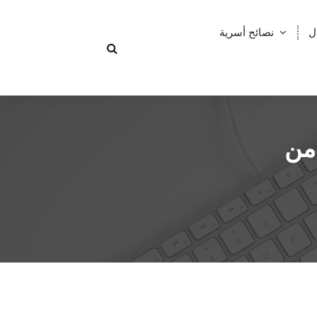
ل
نصائح أسرية
ص وخدمات استضافة LigHost من