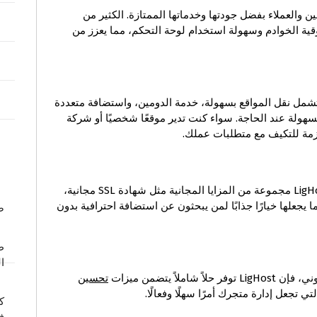
مستخدمين والعملاء بفضل جودتها وخدماتها الممتازة. الكثير من
قية الخوادم وسهولة استخدام لوحة التحكم، مما يعزز من
 تشمل نقل المواقع بسهولة، خدمة الدومين، واستضافة متعددة
بسهولة عند الحاجة. سواء كنت تدير موقعًا شخصيًا أو شركة
بالإضافة إلى خطط الاستضافة المدفوعة، توفر LigHost مجموعة من المزايا المجانية مثل شهادة SSL مجانية،
 يجعلها خيارًا جذابًا لمن يبحثون عن استضافة احترافية بدون
ص
ط
ا
اً يتضمن ميزات
تحسين
لتي تجعل إدارة متجرك أمرًا سهلًا وفعالًا.
ك