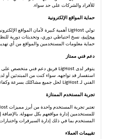
للأفراد والشركات على حد سواء.
حماية المواقع الإلكترونية
تولي LigHost أهمية كبيرة لأمان المواقع الإلكترونية. تضمن الشركة نظام حماية متكامل يتضمن
مجانية
، نسخ احتياطي دوري، وتحديثات دورية للنظا
حماية معلومات المستخدمين والمواقع من أي تهديد
دعم فني ممتاز
يتوفر لدى LigHost فريق دعم فني مت
استفسار قد تواجهه. سواء كنت من المبتدئين أو لدي
الفني لـ LigHost لحل جميع مشاكلك بسرعة وكفاءة.
تجربة المستخدم الممتازة
المستخدم بما في ذلك إدارة السيرفرات واختبارات ا
تقييمات العملاء