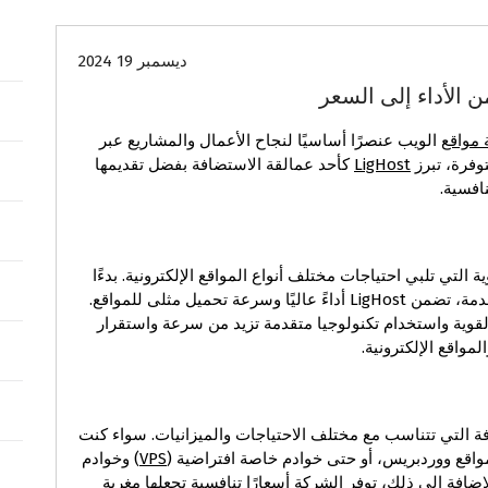
ديسمبر 19 2024
مواقع
الويب عنصرًا أساسيًا لنجاح الأعمال والمشاريع عبر
وفرة، تبرز
LigHost
كأحد عمالقة الاستضافة بفضل تقديمها
افسية.
لميزات القوية التي تلبي احتياجات مختلف أنواع المواقع الإلكترونية. بدءًا
من المواقع الأساسية إلى المتاجر الإلكترونية المتقدمة، تضمن LigHost أداءً عاليًا وسرعة تحميل مثلى للمواقع.
ة القوية واستخدام تكنولوجيا متقدمة تزيد من سرعة واستقرار
لمواقع الإلكترونية.
استضافة التي تتناسب مع مختلف الاحتياجات والميزانيات. سواء كنت
ع ووردبريس، أو حتى خوادم خاصة افتراضية (
VPS
) وخوادم
لمثالي لك. بالإضافة إلى ذلك، توفر الشركة أسعارًا تنافسية تجعلها مغرية