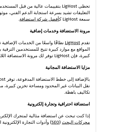
تحظى LigHost بتقييمات عالية من قبل ال
التعليقات تشيد بسرعة استجابة الدعم الفني، موثو
سمعة LigHost ك
أفضل شركة استضافة
.
مرونة الاستضافة وخدمات إضافية
تقدم
LigHost
نطاقًا واسعًا من الخدمات الإضافية
المواقع مع موارد كبيرة تتيح للمستخدمين الترقية 
كبيرة، فإن LigHost توفر لك مرونة الاستضافة اللازمة للتكيف مع متطلبات عملك.
مزايا الاستضافة المجانية
نقل البيانات غير المحدود ومساحة تخزين كبيرة، مما
تكاليف باهظة.
استضافة احترافية وتجارة إلكترونية
إذا كنت تبحث عن استضافة مثالية لمتجرك الإلكتروني، فإن LigHost توفر حلاً شامل
محركات البحث
(
SEO
) وأدوات التجارة الإلكترونية ا